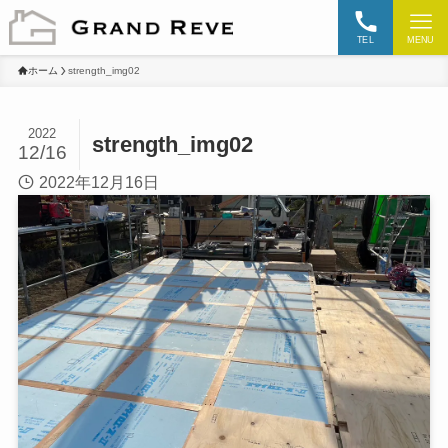
TEL
MENU
ホーム
strength_img02
2022
strength_img02
12/16
2022年12月16日